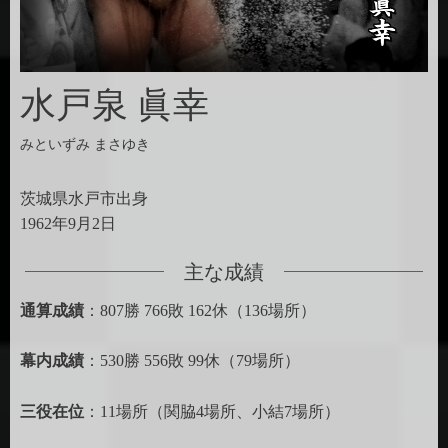
水戸泉 眞幸
みといずみ まさゆき
茨城県水戸市出身
1962年9月2日
主な成績
通算成績
：807勝 766敗 162休（136場所）
幕内成績
：530勝 556敗 99休（79場所）
三役在位
：11場所（関脇4場所、小結7場所）