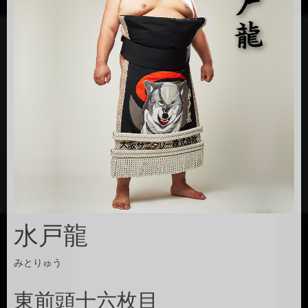
水戸龍
みとりゅう
東前頭十六枚目