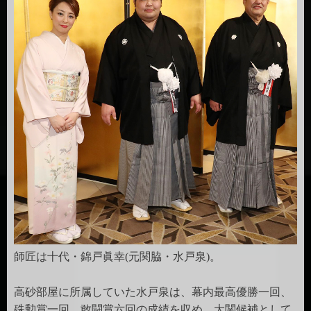
師匠は十代・錦戸眞幸(元関脇・水戸泉)。
高砂部屋に所属していた水戸泉は、幕内最高優勝一回、
殊勲賞一回、敢闘賞六回の成績を収め、大関候補として